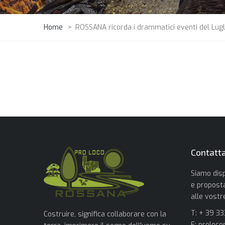
Home
>
ROSSANA ricorda i drammatici eventi del Lugl
Contatta
Siamo disp
e proposta
alle vost
T: + 39 3
Costruire, significa collaborare con la
E:
proloco