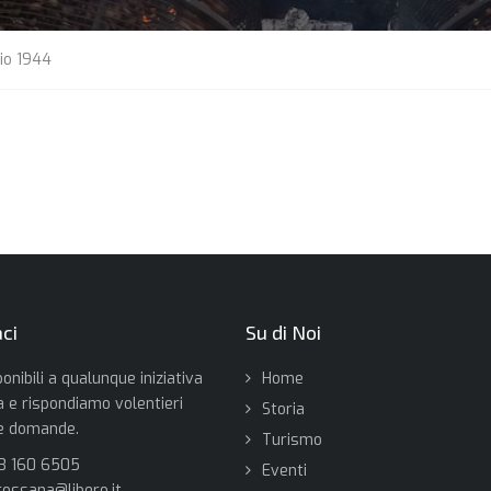
io 1944
ci
Su di Noi
onibili a qualunque iniziativa
Home
 e rispondiamo volentieri
Storia
re domande.
Turismo
33 160 6505
Eventi
rossana@libero.it